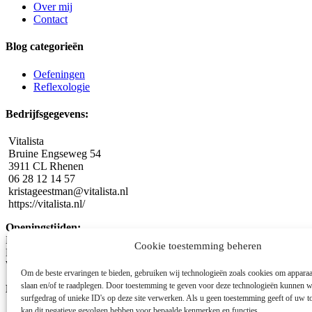
Over mij
Contact
Blog categorieën
Oefeningen
Reflexologie
Bedrijfsgegevens:
Vitalista
Bruine Engseweg 54
3911 CL Rhenen
06 28 12 14 57
kristageestman@vitalista.nl
https://vitalista.nl/
Openingstijden:
Maandag: 19:00 – 21:00 uur
Cookie toestemming beheren
Dinsdag: 08:30 – 21:00 uur
Woensdag: 19:00 – 21:00 uur
Om de beste ervaringen te bieden, gebruiken wij technologieën zoals cookies om apparaa
slaan en/of te raadplegen. Door toestemming te geven voor deze technologieën kunnen w
KvK-nummer:
64922294
surfgedrag of unieke ID's op deze site verwerken. Als u geen toestemming geeft of uw t
kan dit negatieve gevolgen hebben voor bepaalde kenmerken en functies.