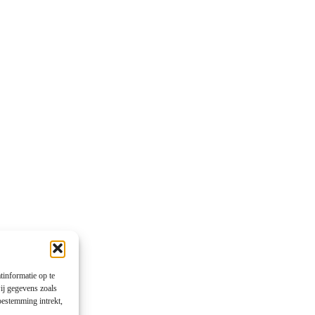
tinformatie op te
ij gegevens zoals
oestemming intrekt,